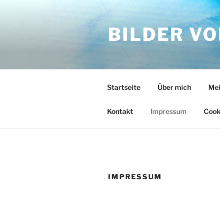
Zum
Inhalt
BILDER V
springen
Startseite
Über mich
Mei
Kontakt
Impressum
Cook
IMPRESSUM